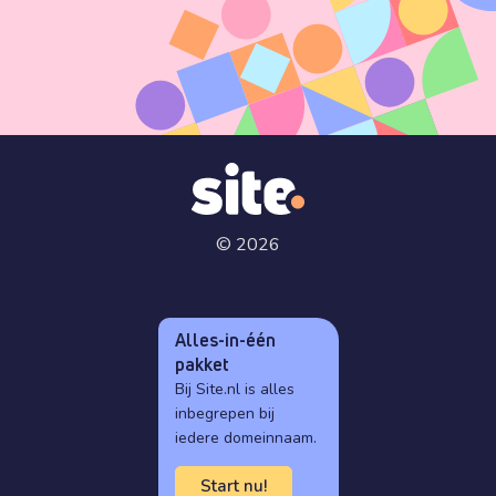
© 2026
Alles-in-één
pakket
Bij Site.nl is alles
inbegrepen bij
iedere domeinnaam.
Start nu!